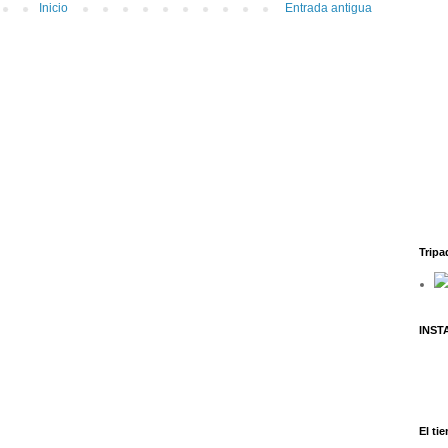
Inicio
Entrada antigua
Tripa
INS
El ti