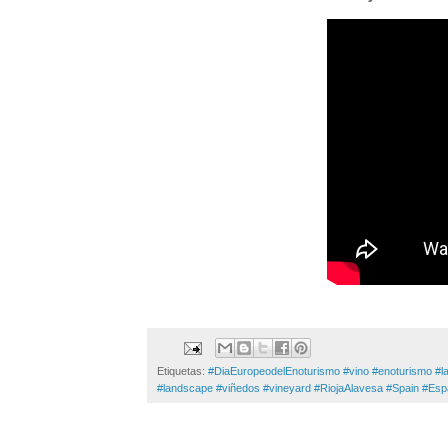
Etiquetas:
#DiaEuropeodelEnoturismo #vino #enoturismo #l
#landscape #viñedos #vineyard #RiojaAlavesa #Spain #Es