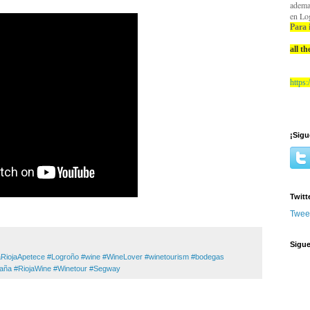
adema
en Log
Para 
all t
https
¡Sigu
Twitt
Twee
Sigu
aRiojaApetece #Logroño #wine #WineLover #winetourism #bodegas
paña #RiojaWine #Winetour #Segway