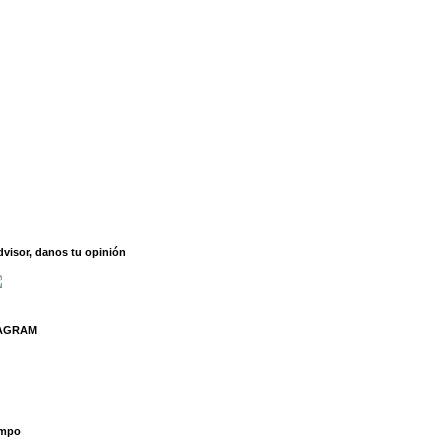
dvisor, danos tu opinión
TAGRAM
empo